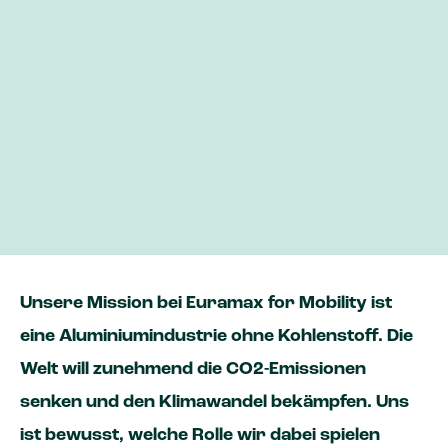
Zukunft
Aluminium can be recycled infinitely without
loss of quality
Recycling aluminium uses 95% less energy
than making new, primary aluminium
The full-life cycle emissions of aluminium are
85% lower than those of plastics, which
cannot be recycled effectively
Unsere Mission bei Euramax for Mobility ist
eine Aluminiumindustrie ohne Kohlenstoff. Die
Welt will zunehmend die CO2-Emissionen
senken und den Klimawandel bekämpfen. Uns
ist bewusst, welche Rolle wir dabei spielen