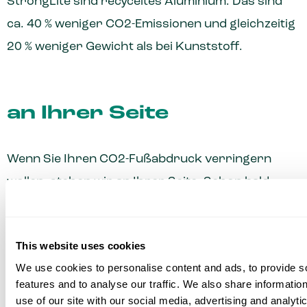
StrongLite sind recyceltes Aluminium. Das sind
ca. 40 % weniger CO2-Emissionen und gleichzeitig
20 % weniger Gewicht als bei Kunststoff.
an Ihrer Seite
Wenn Sie Ihren CO2-Fußabdruck verringern
wollen, stehen wir an Ihrer Seite. Schon bald
wollen wir es unseren Kunden optional
ermöglichen, derzeit von der Londoner
This website uses cookies
Metallbörse entwickeltes, kohlenstoffarmes
We use cookies to personalise content and ads, to provide s
Aluminium zu nutzen, um die Emissionen um
features and to analyse our traffic. We also share informatio
weitere 30 % zu senken (s. Abb. 2). Hiernach
use of our site with our social media, advertising and analyti