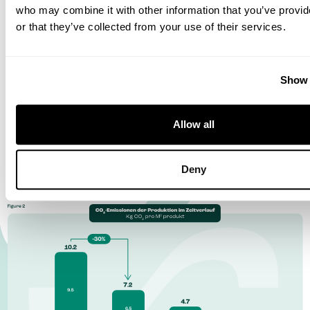
who may combine it with other information that you’ve provi
gehen wir bis 2040 schrittweise zu
or that they’ve collected from your use of their services.
emissionsfreiem Aluminium über (s. Abb. 2). Auch
streben wir bei unserem CO2-Fußabdruck 100 %
Transparenz an. Unsere Kunden erhalten für
Show 
gekaufte Produkte Emissionsberichte und
Allow all
erfüllen so ihre CSRD-Pflichten zur
Berichterstattung leichter.
Deny