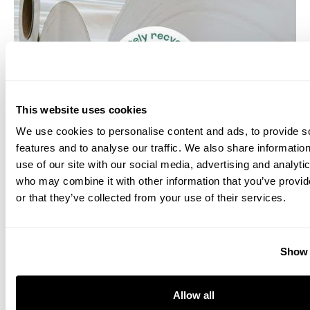
This website uses cookies
We use cookies to personalise content and ads, to provide s
features and to analyse our traffic. We also share informatio
use of our site with our social media, advertising and analyti
who may combine it with other information that you’ve provi
or that they’ve collected from your use of their services.
Warum Aluminium
Aluminium ist das nachhaltige
Show 
Verkleidungsmaterial für Freizeit- und
Transportfahrzeuge. Es ist leicht und
Allow all
unbegrenzt recycelbar.