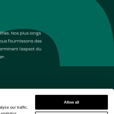
fiés. Nos plus longs
Nous fournissons des
erminent l'aspect du
er.
Allow all
yse our traffic.
ialité
Déclaration relative aux cookies
 analytics