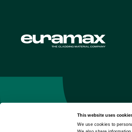
Industrieweg 6
This website uses cookie
6045 JG Roermond
T
+31 475 370 303
We use cookies to personal
Les Pays-Bas
E
info@euramax.eu
We also share information 