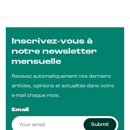
Dealernews
Inspiration
Durabilité
Informations sur l'aluminium
Produits
Inscrivez-vous à
Entrevue
notre newsletter
Dealernews
Inspiration
Durabilité
mensuelle
Informations sur l'aluminium
Produits
Entrevue
Recevez automatiquement nos derniers
articles, opinions et actualités dans votre
e-mail chaque mois.
Email
Submit