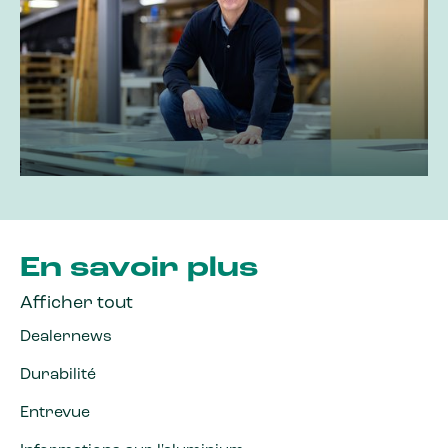
Kruijt, qui rejoint le Conseil
Surveillance
Martin de Roos
,
Caravaning facile
Du projet passionné à la
En savoir plus
caravane de l'année
Afficher tout
2026
Dealernews
Durabilité
Entrevue