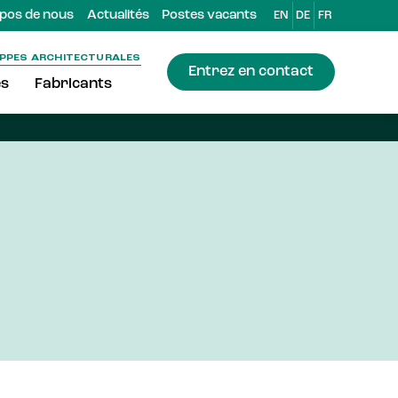
pos de nous
Actualités
Postes vacants
EN
DE
FR
OPPES ARCHITECTURALES
Entrez en contact
es
Fabricants
vous y retrouvez
r
en matière de
s strictes en matière
e
vulguant l'empreinte