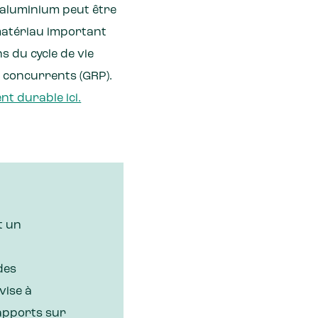
l'aluminium peut être
 matériau important
s du cycle de vie
s concurrents (GRP).
nt durable ici.
t un
des
vise à
rapports sur