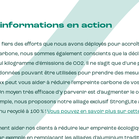
 informations en action
 fiers des efforts que nous avons déployés pour accroî
arbone, nous sommes également conscients que la décl
ul kilogramme d'émissions de CO2. Il ne s'agit que d'une
 données pouvant être utilisées pour prendre des mesu
ax peut vous aider à réduire l'empreinte carbone de vo
n moyen très efficace d'y parvenir est d'augmenter le 
mple, nous proposons notre alliage exclusif StrongLite a
u recyclé à 100 % !
Vous pouvez en savoir plus sur cette i
t aider nos clients à réduire leur empreinte écologiqu
 exemple en remplaçant les alliages d'aluminium tradi