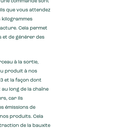
n d'une commande sont
ails que vous attendez
en kilogrammes
acture. Cela permet
s et de générer des
ceau à la sortie,
du produit à nos
 3 et la façon dont
t au long de la chaîne
s, car ils
es émissions de
 nos produits. Cela
traction de la bauxite