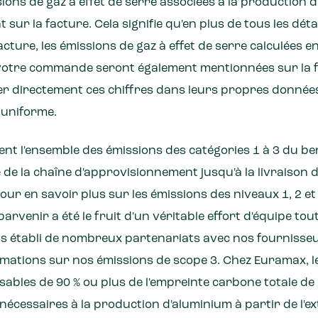
sions de gaz à effet de serre associées à la productio
 sur la facture. Cela signifie qu'en plus de tous les dét
ture, les émissions de gaz à effet de serre calculées 
votre commande seront également mentionnées sur la f
rer directement ces chiffres dans leurs propres donnée
 uniforme.
ent l'ensemble des émissions des catégories 1 à 3 du ber
le de la chaîne d'approvisionnement jusqu'à la livraison 
 pour en savoir plus sur les émissions des niveaux 1, 2 et
Y parvenir a été le fruit d'un véritable effort d'équipe tou
s établi de nombreux partenariats avec nos fournisseur
rmations sur nos émissions de scope 3. Chez Euramax, l
ables de 90 % ou plus de l'empreinte carbone totale de
nécessaires à la production d'aluminium à partir de l'ex