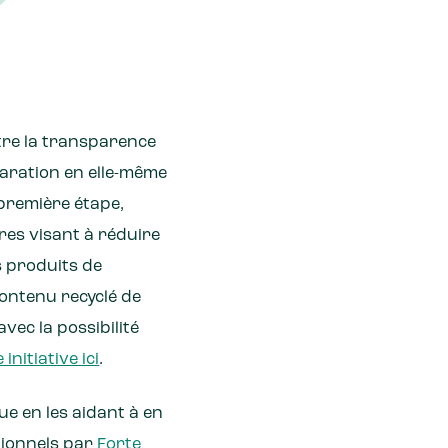
tre la transparence
aration en elle-même
 première étape,
res visant à réduire
s produits de
contenu recyclé de
vec la possibilité
nitiative ici
.
e en les aidant à en
tionnels par
Forte